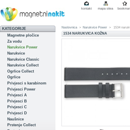
kontakt
mapa sitea
bookmar
Naslovnica
>
Narukvice Power
>
1534 naruk
KATEGORIJE
1534 NARUKVICA KOŽNA
Magnetne pločice
Za vodu
Narukvice Power
Narukvice
Narukvice Classic
Narukvice Collect
Ogrlice Collect
Ogrlice
Privjesci s karabinom
Privjesci Power
Privjesci A
Privjesci B
Privjesci C
Privjesci D
Naušnice
Prstenje Collect