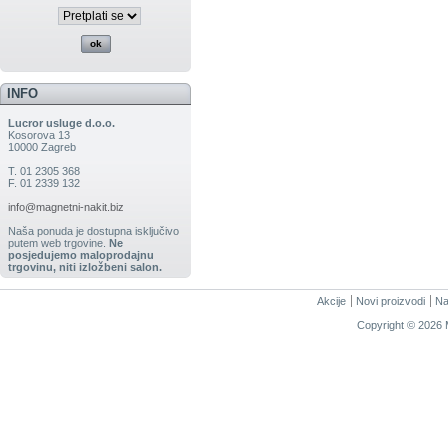
INFO
Lucror usluge d.o.o.
Kosorova 13
10000 Zagreb
T. 01 2305 368
F. 01 2339 132
info@magnetni-nakit.biz
Naša ponuda je dostupna isključivo
putem web trgovine.
Ne
posjedujemo maloprodajnu
trgovinu, niti izložbeni salon.
Akcije
Novi proizvodi
Na
Copyright © 2026 M