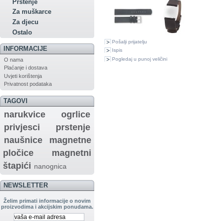
Prstenje
Za muškarce
Za djecu
Ostalo
Pošalji prijatelju
INFORMACIJE
Ispis
Pogledaj u punoj veličini
O nama
Plaćanje i dostava
Uvjeti korištenja
Privatnost podataka
TAGOVI
narukvice
ogrlice
privjesci
prstenje
naušnice
magnetne
pločice
magnetni
štapići
nanognica
NEWSLETTER
Želim primati informacije o novim
proizvodima i akcijskim ponudama.